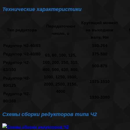
Технические характеристики
Крутящий момент
Передаточное
Тип редуктора
на выходном
число, u
валу, Нм
Редуктор Ч2-40/63
180-264
Редуктор Ч2-40/80
375-580
63, 80, 100, 125,
Редуктор Ч2-
160, 200, 250, 315,
500-875
63/100
400, 500, 630, 800,
1000, 1250, 1600,
Редуктор Ч2-
1075-1510
2000, 2500, 3150,
80/125
4000
Редуктор Ч2-
1930-3380
80/160
Схемы сборки редукторов типа Ч2