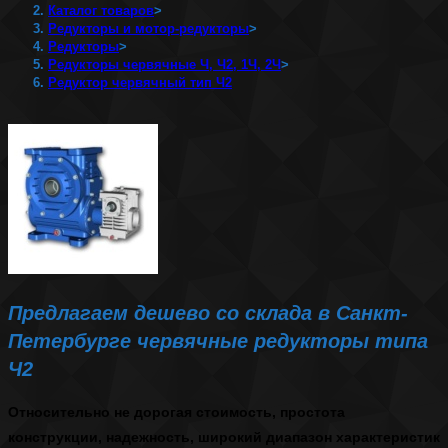
Каталог товаров
>
Редукторы и мотор-редукторы
>
Редукторы
>
Редукторы червячные Ч, Ч2, 1Ч, 2Ч
>
Редуктор червячный тип Ч2
Предлагаем дешево со склада в Санкт-
Петербурге червячные редукторы типа
Ч2
Относительно не дорогая стоимость, простота
конструкции, надежность, широкий диапазон характеристик