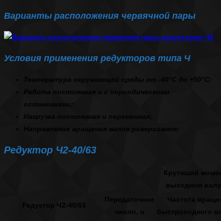
Варианты расположения червячной пары
Условия применения редукторов типа Ч
Температура окружающей среды от -40°С до +50°С;
Работа постоянная и с периодическими
остановками;
Нагрузка постоянная и переменная;
Направление вращения валов реверсивное;
Редуктор Ч2-40/63
Крутящий момен
выходном валу
Передаточное
Частота враще
Редуктор Ч2-40/63
число, u
быстроходного ва