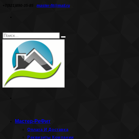
Перейти
+7(921)890-35-85
master-fit@mail.ru
к
содержимому
Поиск
Искать
на
сайте
Мастер-РеФит
Оплата И Доставка
Реквизиты Компании