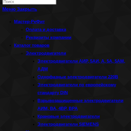
Нажмите
по
клавишу
Меню
Закрыть
веб-
Escape,
Мастер-РеФит
сайту
чтобы
Оплата и доставка
закрыть
Реквизиты компании
панель
Каталог товаров
поиска.
Электродвигатели
Электродвигатели АИР, 5АИ, А, 5А, 5АМ,
АДМ
Однофазные электродвигатели 220В
Электродвигатели по европейскому
стандарту DIN
Взрывозащищенные электродвигатели
АИМ, ВА, 4ВР, ВРА
Крановые электродвигатели
Электродвигатели SIEMENS