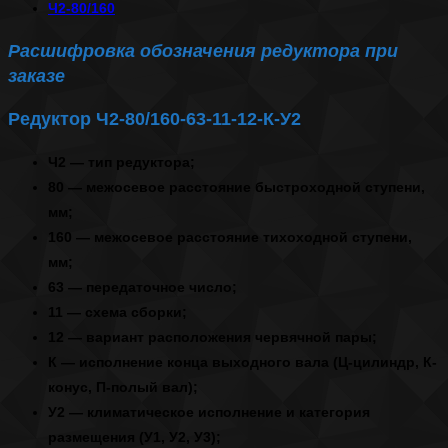
Ч2-80/160
Расшифровка обозначения редуктора при
заказе
Редуктор Ч2-80/160-63-11-12-К-У2
Ч2
— тип редуктора;
80
— межосевое расстояние быстроходной ступени,
мм;
160
— межосевое расстояние тихоходной ступени,
мм;
63
— передаточное число;
11
— схема сборки;
12
— вариант расположения червячной пары;
К
— исполнение конца выходного вала (Ц-цилиндр, К-
конус, П-полый вал);
У2
— климатическое исполнение и категория
размещения (У1, У2, У3);