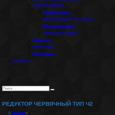
Заказать Дизайн
Дизайн-проект
Декорирование интерьера
3D визуализация
Авторский надзор
Гарантии
Прайс-лист
Портфолио
Контакты
Переключить
поиск
по
Поиск
веб-
на
сайту
сайте
РЕДУКТОР ЧЕРВЯЧНЫЙ ТИП Ч2
Главная
>