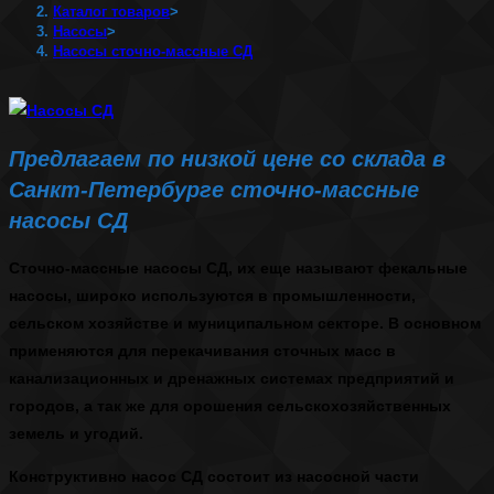
Каталог товаров
>
Насосы
>
Насосы сточно-массные СД
Предлагаем по низкой цене со склада в
Санкт-Петербурге сточно-массные
насосы СД
Сточно-массные
насосы СД
, их еще называют
фекальные
насосы
, широко используются в промышленности,
сельском хозяйстве и муниципальном секторе. В основном
применяются для перекачивания сточных масс в
канализационных и дренажных системах предприятий и
городов, а так же для орошения сельскохозяйственных
земель и угодий.
Конструктивно
насос СД
состоит из насосной части