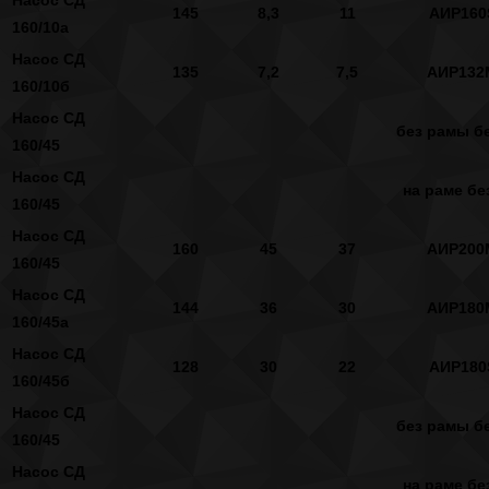
145
8,3
11
АИР160
160/10а
Насос СД
135
7,2
7,5
АИР132
160/10б
Насос СД
без рамы бе
160/45
Насос СД
на раме бе
160/45
Насос СД
160
45
37
АИР200
160/45
Насос СД
144
36
30
АИР180
160/45а
Насос СД
128
30
22
АИР180
160/45б
Насос СД
без рамы бе
160/45
Насос СД
на раме бе