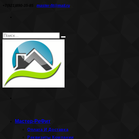
Перейти
+7(921)890-35-85
master-fit@mail.ru
к
содержимому
Поиск
Искать
на
сайте
Мастер-РеФит
Оплата И Доставка
Реквизиты Компании