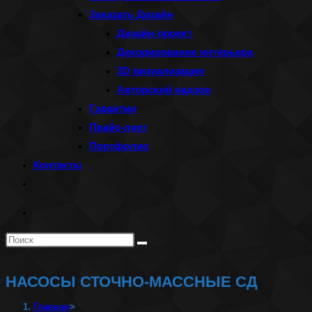
Заказать Дизайн
Дизайн-проект
Декорирование интерьера
3D визуализация
Авторский надзор
Гарантии
Прайс-лист
Портфолио
Контакты
Переключить
поиск
по
Поиск
веб-
на
сайту
сайте
НАСОСЫ СТОЧНО-МАССНЫЕ СД
Главная
>