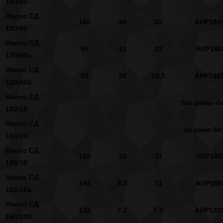
100/40
Насос СД
100
40
30
АИР180
100/40
Насос СД
90
32
22
АИР180
100/40а
Насос СД
80
28
18,5
АИР160
100/40б
Насос СД
без рамы бе
160/10
Насос СД
на раме бе
160/10
Насос СД
160
10
11
АИР160
160/10
Насос СД
145
8,3
11
АИР160
160/10а
Насос СД
135
7,2
7,5
АИР132
160/10б