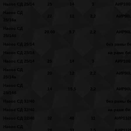
Насос СД 25/14
25
14
3
АИР100
Насос СД
22
12
2,2
АИР90
25/14а
Насос СД
20.00
9,7
2,2
АИР90
25/14б
Насос СД 25/14
без рамы бе
Насос СД 25/14
на раме бе
Насос СД 25/14
25
14
3
АИР100
Насос СД
20
12
2,2
АИР90
25/14а
Насос СД
14
15,5
2,2
АИР90
25/14б
Насос СД 32/40
без рамы бе
Насос СД 32/40
на раме бе
Насос СД 32/40
32
40
11
АИР132
Насос СД
28
33
7,5
АИР112