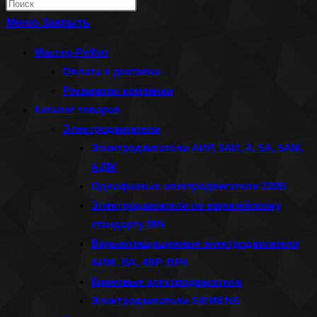
Нажмите
по
клавишу
Меню
Закрыть
веб-
Escape,
Мастер-РеФит
сайту
чтобы
Оплата и доставка
закрыть
Реквизиты компании
панель
Каталог товаров
поиска.
Электродвигатели
Электродвигатели АИР, 5АИ, А, 5А, 5АМ,
АДМ
Однофазные электродвигатели 220В
Электродвигатели по европейскому
стандарту DIN
Взрывозащищенные электродвигатели
АИМ, ВА, 4ВР, ВРА
Крановые электродвигатели
Электродвигатели SIEMENS