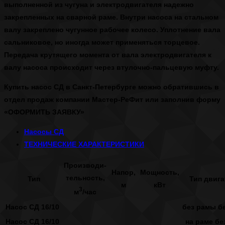
выполненной из чугуна и электродвигателя надежно
закрепленных на сварной раме. Внутри насоса на стальном
валу закреплено чугунное рабочее колесо. Уплотнение вала
сальниковое, но иногда может применяться торцевое.
Передача крутящего момента от вала электродвигателя к
валу насоса происходит через втулочно-пальцевую муфту.
Купить насос СД в Санкт-Петербурге
можно обратившись в
отдел продаж компании Мастер-РеФит или заполнив форму
«ОФОРМИТЬ ЗАЯВКУ»
Насосы СД
ТЕХНИЧЕСКИЕ ХАРАКТЕРИСТИКИ
Производи-
Напор,
Мощность,
тельность,
Тип
Тип двига
м
кВт
3
м
/час
Насос СД 16/10
без рамы бе
Насос СД 16/10
на раме бе