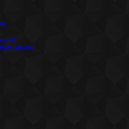
АДМ
рту DIN
, ВА, 4ВР, ВРА