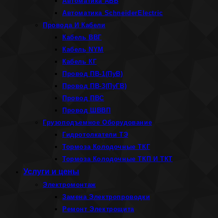
Автоматика ABB
Автоматика SchneiderElectric
Провода И Кабели
Кабель ВВГ
Кабель NYM
Кабель КГ
Провод ПВ-1(ПуВ)
Провод ПВ-3(ПуГВ)
Провод ПВС
Провод ШВВП
Грузоподъемное Оборудование
Гидротолкатели ТЭ
Тормоза Колодочные ТКГ
Тормоза Колодочные ТКП И ТКТ
Услуги и цены
Электромонтаж
Замена Электропроводки
Ремонт Электрощита