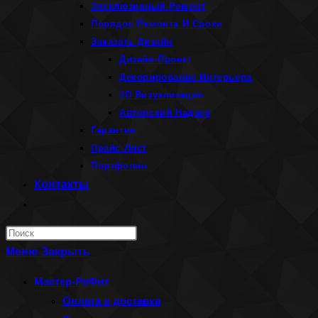
Эксклюзивный Ремонт
Порядок Ремонта И Сроки
Заказать Дизайн
Дизайн-Проект
Декорирование Интерьера
3D Визуализация
Авторский Надзор
Гарантии
Прайс-Лист
Портфолио
Контакты
Переключить
поиск
Нажмите
по
клавишу
Меню
Закрыть
веб-
Escape,
Мастер-РеФит
сайту
чтобы
Оплата и доставка
закрыть