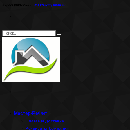
Перейти
+7(921)890-35-85
master-fit@mail.ru
к
содержимому
Поиск
Искать
на
сайте
Мастер-РеФит
Оплата И Доставка
Реквизиты Компании