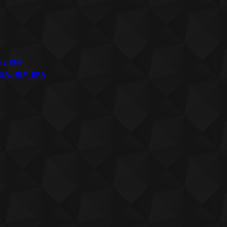
ту DIN
ВА, 4ВР, ВРА