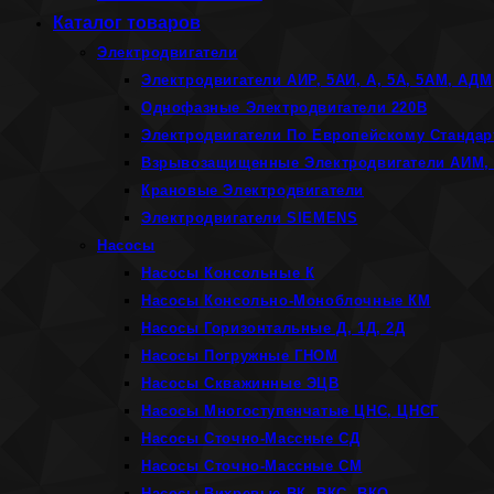
Каталог товаров
Электродвигатели
Электродвигатели АИР, 5АИ, А, 5А, 5АМ, АДМ
Однофазные Электродвигатели 220В
Электродвигатели По Европейскому Стандар
Взрывозащищенные Электродвигатели АИМ, 
Крановые Электродвигатели
Электродвигатели SIEMENS
Насосы
Насосы Консольные К
Насосы Консольно-Моноблочные КМ
Насосы Горизонтальные Д, 1Д, 2Д
Насосы Погружные ГНОМ
Насосы Скважинные ЭЦВ
Насосы Многоступенчатые ЦНС, ЦНСГ
Насосы Сточно-Массные СД
Насосы Сточно-Массные СМ
Насосы Вихревые ВК, ВКС, ВКО