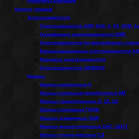
Реквизиты компании
панель
Каталог товаров
поиска.
Электродвигатели
Электродвигатели АИР, 5АИ, А, 5А, 5АМ, 
Однофазные электродвигатели 220В
Электродвигатели по европейскому станда
Взрывозащищенные электродвигатели АИМ
Крановые электродвигатели
Электродвигатели SIEMENS
Насосы
Насосы консольные К
Насосы консольно-моноблочные КМ
Насосы горизонтальные Д, 1Д, 2Д
Насосы погружные ГНОМ
Насосы скважинные ЭЦВ
Насосы многоступенчатые ЦНС, ЦНСГ
Насосы сточно-массные СД