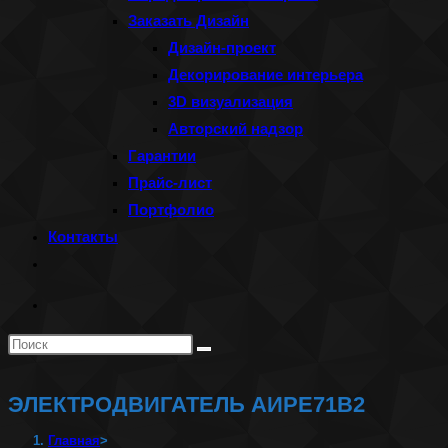
Заказать Дизайн
Дизайн-проект
Декорирование интерьера
3D визуализация
Авторский надзор
Гарантии
Прайс-лист
Портфолио
Контакты
Переключить
поиск
по
Поиск
веб-
на
сайту
сайте
ЭЛЕКТРОДВИГАТЕЛЬ АИРЕ71В2
Главная
>