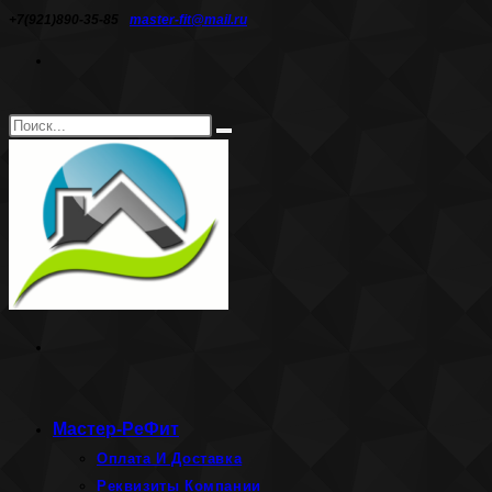
Перейти
+7(921)890-35-85
master-fit@mail.ru
к
содержимому
Поиск
Искать
на
сайте
Мастер-РеФит
Оплата И Доставка
Реквизиты Компании