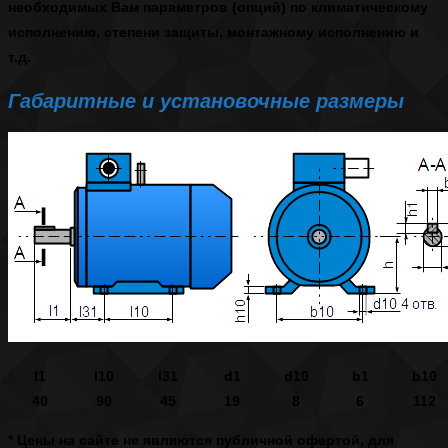
необходимых Вам параметров (опций) по климатическому
исполнению, степени защиты, монтажному исполнению и
т.д.
Габаритные и установочные размеры
l1
l10
l31
d1
d10
b1
b10
40
90
45
19
8
6
112
* Цены на сайте не являются публичной офертой, для