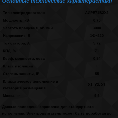
Основные технические характеристики
Тип электродвигателя
АИРЕ71В2У2
Мощность, кВт
0,75
Частота вращения, об/мин
3000
Напряжение, В
1Ф~220
Ток статора, А
5,72
КПД, %
71
Коэф. мощности, cosφ
0,84
Класс изоляции
F
Степень защиты, IP
55
Климатическое исполнение и
У1, У2, У3
категория размещения
Масса, кг
9,5
Данные приведены справочно для стандартного
исполнения. Электродвигатель может быть доработан до