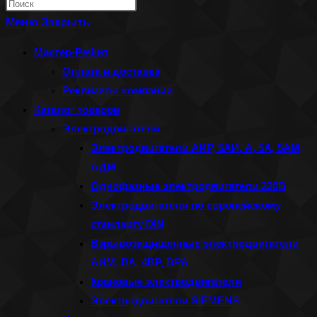
Нажмите
по
клавишу
Меню
Закрыть
веб-
Escape,
Мастер-РеФит
сайту
чтобы
Оплата и доставка
закрыть
Реквизиты компании
панель
Каталог товаров
поиска.
Электродвигатели
Электродвигатели АИР, 5АИ, А, 5А, 5АМ,
АДМ
Однофазные электродвигатели 220В
Электродвигатели по европейскому
стандарту DIN
Взрывозащищенные электродвигатели
АИМ, ВА, 4ВР, ВРА
Крановые электродвигатели
Электродвигатели SIEMENS