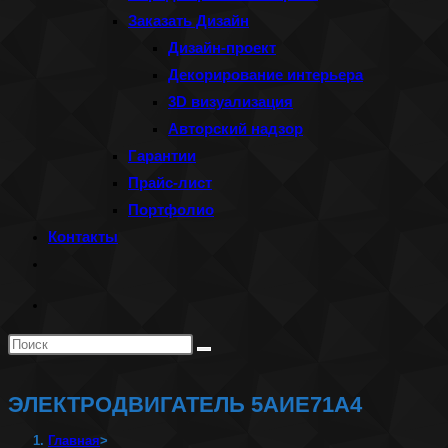
Заказать Дизайн
Дизайн-проект
Декорирование интерьера
3D визуализация
Авторский надзор
Гарантии
Прайс-лист
Портфолио
Контакты
Переключить
поиск
по
Поиск
веб-
на
сайту
сайте
ЭЛЕКТРОДВИГАТЕЛЬ 5АИЕ71А4
Главная
>