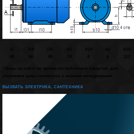
l1
l10
l31
d1
d10
b1
b10
40
90
45
19
8
6
112
* Цены на сайте не являются публичной офертой, для
уточнения цены свяжитесь с нашими менеджерами.
ВЫЗВАТЬ ЭЛЕКТРИКА, САНТЕХНИКА