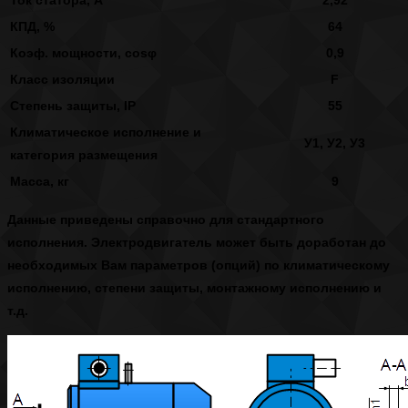
Ток статора, А
2,92
КПД, %
64
Коэф. мощности, cosφ
0,9
Класс изоляции
F
Степень защиты, IP
55
Климатическое исполнение и
У1, У2, У3
категория размещения
Масса, кг
9
Данные приведены справочно для стандартного
исполнения. Электродвигатель может быть доработан до
необходимых Вам параметров (опций) по климатическому
исполнению, степени защиты, монтажному исполнению и
т.д.