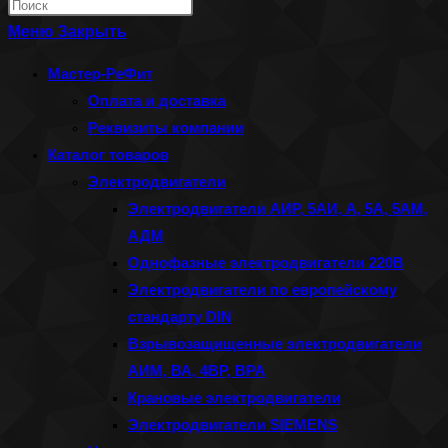
Нажмите
по
клавишу
Меню
Закрыть
веб-
Escape,
Мастер-РеФит
сайту
чтобы
Оплата и доставка
закрыть
Реквизиты компании
панель
Каталог товаров
поиска.
Электродвигатели
Электродвигатели АИР, 5АИ, А, 5А, 5АМ,
АДМ
Однофазные электродвигатели 220В
Электродвигатели по европейскому
стандарту DIN
Взрывозащищенные электродвигатели
АИМ, ВА, 4ВР, ВРА
Крановые электродвигатели
Электродвигатели SIEMENS