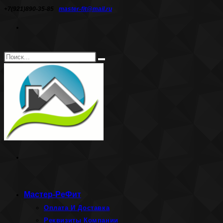
Перейти
+7(921)890-35-85
master-fit@mail.ru
к
содержимому
Поиск
Искать
на
сайте
Мастер-РеФит
Оплата И Доставка
Реквизиты Компании