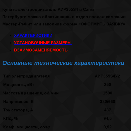
Купить электродвигатель АИР355S4 в Санкт-
Петербурге
можно обратившись в отдел продаж компании
Мастер-РеФит или заполнив форму
«ОФОРМИТЬ ЗАЯВКУ»
ХАРАКТЕРИСТИКИ
УСТАНОВОЧНЫЕ РАЗМЕРЫ
ВЗАИМОЗАМЕНЯЕМОСТЬ
Основные технические характеристики
Тип электродвигателя
АИР355S4У2
Мощность, кВт
250
Частота вращения, об/мин
1500
Напряжение, В
380/660
Ток статора, А
437
КПД, %
94,5
Коэф. мощности, cosφ
0,92