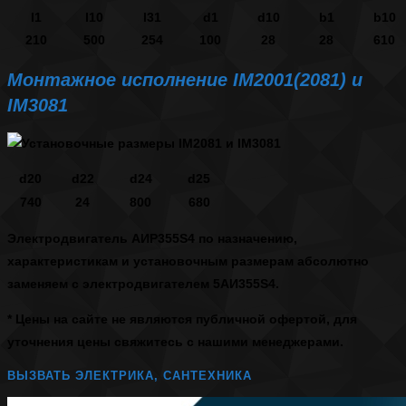
l1
l10
l31
d1
d10
b1
b10
210
500
254
100
28
28
610
Монтажное исполнение IM2001(2081) и
IM3081
d20
d22
d24
d25
740
24
800
680
Электродвигатель АИР355S4
по назначению,
характеристикам и установочным размерам абсолютно
заменяем с электродвигателем
5АИ355S4
.
* Цены на сайте не являются публичной офертой, для
уточнения цены свяжитесь с нашими менеджерами.
ВЫЗВАТЬ ЭЛЕКТРИКА, САНТЕХНИКА