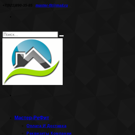
Перейти
+7(921)890-35-85
master-fit@mail.ru
к
содержимому
Поиск
Искать
на
сайте
Мастер-РеФит
Оплата И Доставка
Реквизиты Компании