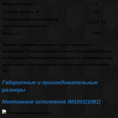
Класс изоляции
F
Степень защиты, IP
55
Климатическое исполнение и
У1, У2, У3
категория размещения
Масса, кг
1560
Данные приведены справочно для стандартного
исполнения. Электродвигатель может быть доработан до
необходимых Вам параметров (опций) по климатическому
исполнению, степени защиты, монтажному исполнению и
т.д.
Габаритные и присоединительные
размеры
Монтажное исполнение IM1001(1081)