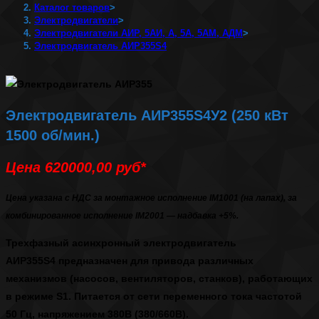
Каталог товаров
>
Электродвигатели
>
Электродвигатели АИР, 5АИ, А, 5А, 5АМ, АДМ
>
Электродвигатель АИР355S4
Электродвигатель АИР355S4У2 (250 кВт
1500 об/мин.)
Цена 620000,00 руб*
Цена указана с НДС за монтажное исполнение IM1001 (на лапах), за
комбинированное исполнение IM2001 — надбавка +5%.
Трехфазный асинхронный
электродвигатель
АИР355S4
предназначен для привода различных
механизмов (насосов, вентиляторов, станков), работающих
в режиме S1. Питается от сети переменного тока частотой
50 Гц, напряжением 380В (380/660В).