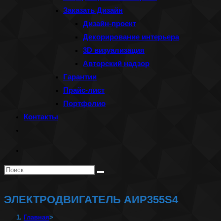
Заказать Дизайн
Дизайн-проект
Декорирование интерьера
3D визуализация
Авторский надзор
Гарантии
Прайс-лист
Портфолио
Контакты
Переключить
поиск
по
Поиск
веб-
на
сайту
сайте
ЭЛЕКТРОДВИГАТЕЛЬ АИР355S4
Главная
>