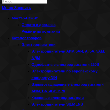
Нажмите
по
клавишу
Меню
Закрыть
веб-
Escape,
Мастер-РеФит
сайту
чтобы
Оплата и доставка
закрыть
Реквизиты компании
панель
Каталог товаров
поиска.
Электродвигатели
Электродвигатели АИР, 5АИ, А, 5А, 5АМ,
АДМ
Однофазные электродвигатели 220В
Электродвигатели по европейскому
стандарту DIN
Взрывозащищенные электродвигатели
АИМ, ВА, 4ВР, ВРА
Крановые электродвигатели
Электродвигатели SIEMENS