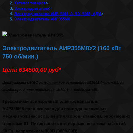
Каталог товаров
>
Электродвигатели
>
Электродвигатели АИР, 5АИ, А, 5А, 5АМ, АДМ
>
Электродвигатель АИР355М8
Электродвигатель АИР355М8У2 (160 кВт
750 об/мин.)
Цена 634500,00 руб*
Цена указана с НДС за монтажное исполнение IM1001 (на лапах), за
комбинированное исполнение IM2001 — надбавка +5%.
Трехфазный асинхронный
электродвигатель
АИР355М8
предназначен для привода различных
механизмов (насосов, вентиляторов, станков), работающих
в режиме S1. Питается от сети переменного тока частотой
50 Гц, напряжением 380В (380/660В).