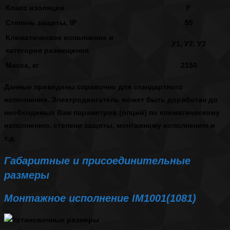
Класс изоляции
F
Степень защиты, IP
55
Климатическое исполнение и
У1, У2, У3
категория размещения
Масса, кг
2150
Данные приведены справочно для стандартного
исполнения. Электродвигатель может быть доработан до
необходимых Вам параметров (опций) по климатическому
исполнению, степени защиты, монтажному исполнению и
т.д.
Габаритные и присоединительные
размеры
Монтажное исполнение IM1001(1081)