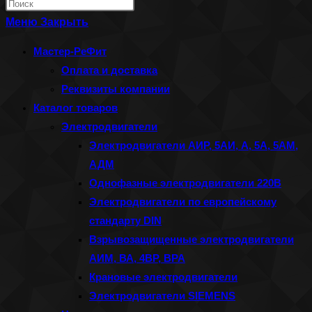
Нажмите
по
клавишу
Меню
Закрыть
веб-
Escape,
Мастер-РеФит
сайту
чтобы
Оплата и доставка
закрыть
Реквизиты компании
панель
Каталог товаров
поиска.
Электродвигатели
Электродвигатели АИР, 5АИ, А, 5А, 5АМ,
АДМ
Однофазные электродвигатели 220В
Электродвигатели по европейскому
стандарту DIN
Взрывозащищенные электродвигатели
АИМ, ВА, 4ВР, ВРА
Крановые электродвигатели
Электродвигатели SIEMENS