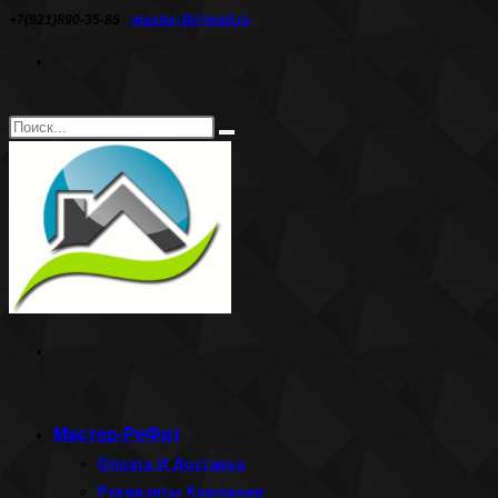
Перейти
+7(921)890-35-85
master-fit@mail.ru
к
содержимому
Поиск
Искать
на
сайте
Мастер-РеФит
Оплата И Доставка
Реквизиты Компании