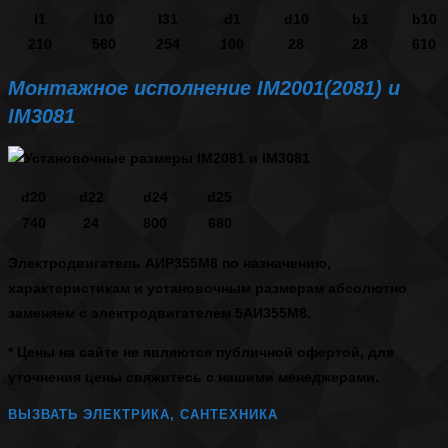
l1
l10
l31
d1
d10
b1
b10
210
560
254
100
28
28
610
Монтажное исполнение IM2001(2081) и
IM3081
d20
d22
d24
d25
740
24
800
680
Электродвигатель АИР355М8
по назначению,
характеристикам и установочным размерам абсолютно
заменяем с электродвигателем
5АИ355М8
.
* Цены на сайте не являются публичной офертой, для
уточнения цены свяжитесь с нашими менеджерами.
ВЫЗВАТЬ ЭЛЕКТРИКА, САНТЕХНИКА