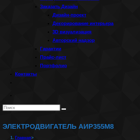
Заказать Дизайн
Дизайн-проект
Декорирование интерьера
3D визуализация
Авторский надзор
Гарантии
Прайс-лист
Портфолио
Контакты
Переключить
поиск
по
Поиск
веб-
на
сайту
сайте
ЭЛЕКТРОДВИГАТЕЛЬ АИР355М8
Главная
>