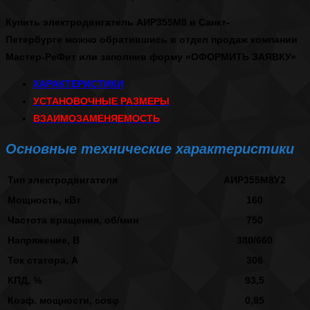
Купить электродвигатель АИР355М8 в Санкт-
Петербурге
можно обратившись в отдел продаж компании
Мастер-РеФит или заполнив форму
«ОФОРМИТЬ ЗАЯВКУ»
ХАРАКТЕРИСТИКИ
УСТАНОВОЧНЫЕ РАЗМЕРЫ
ВЗАИМОЗАМЕНЯЕМОСТЬ
Основные технические характеристики
Тип электродвигателя
АИР355М8У2
Мощность, кВт
160
Частота вращения, об/мин
750
Напряжение, В
380/660
Ток статора, А
306
КПД, %
93,5
Коэф. мощности, cosφ
0,85