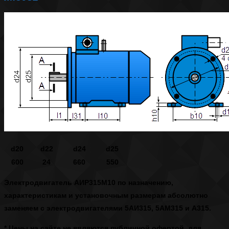
d20
d22
d24
d25
600
24
660
550
Электродвигатель АИР315М10
по назначению,
характеристикам и установочным размерам абсолютно
заменяем с электродвигателями 5АИ315, 5АМ315 и А315.
* Цены на сайте не являются публичной офертой, для