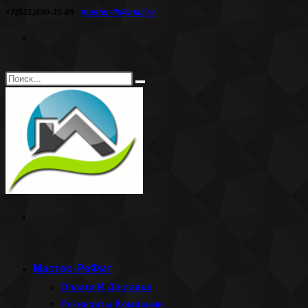
Перейти
+7(921)890-35-85
master-fit@mail.ru
к
содержимому
Поиск
Искать
на
сайте
Мастер-РеФит
Оплата И Доставка
Реквизиты Компании