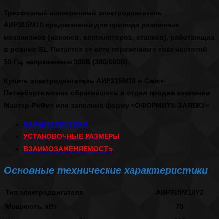
Трехфазный асинхронный
электродвигатель
АИР315М10
предназначен для привода различных
механизмов (насосов, вентиляторов, станков), работающих
в режиме S1. Питается от сети переменного тока частотой
50 Гц, напряжением 380В (380/660В).
Купить электродвигатель АИР315М10 в Санкт-
Петербурге
можно обратившись в отдел продаж компании
Мастер-РеФит или заполнив форму
«ОФОРМИТЬ ЗАЯВКУ»
ХАРАКТЕРИСТИКИ
УСТАНОВОЧНЫЕ РАЗМЕРЫ
ВЗАИМОЗАМЕНЯЕМОСТЬ
Основные технические характеристики
Тип электродвигателя
АИР315М10У2
Мощность, кВт
75