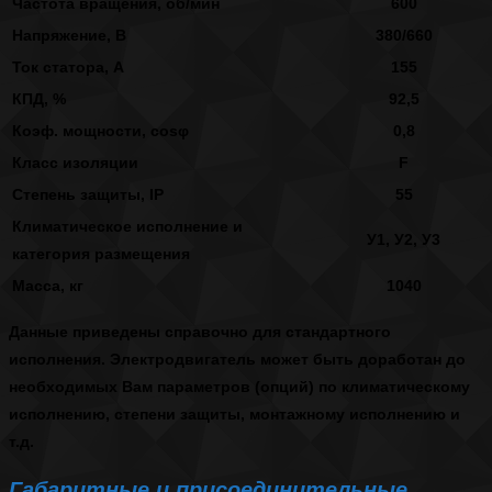
Частота вращения, об/мин
600
Напряжение, В
380/660
Ток статора, А
155
КПД, %
92,5
Коэф. мощности, cosφ
0,8
Класс изоляции
F
Степень защиты, IP
55
Климатическое исполнение и
У1, У2, У3
категория размещения
Масса, кг
1040
Данные приведены справочно для стандартного
исполнения. Электродвигатель может быть доработан до
необходимых Вам параметров (опций) по климатическому
исполнению, степени защиты, монтажному исполнению и
т.д.
Габаритные и присоединительные