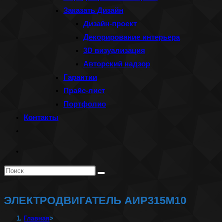
Заказать Дизайн
Дизайн-проект
Декорирование интерьера
3D визуализация
Авторский надзор
Гарантии
Прайс-лист
Портфолио
Контакты
Переключить
поиск
по
Поиск
веб-
на
сайту
сайте
ЭЛЕКТРОДВИГАТЕЛЬ АИР315М10
Главная
>