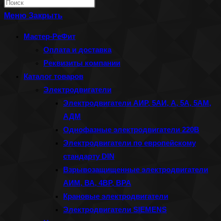
Нажмите
по
клавишу
Меню
Закрыть
веб-
Escape,
Мастер-РеФит
сайту
чтобы
Оплата и доставка
закрыть
Реквизиты компании
панель
Каталог товаров
поиска.
Электродвигатели
Электродвигатели АИР, 5АИ, А, 5А, 5АМ,
АДМ
Однофазные электродвигатели 220В
Электродвигатели по европейскому
стандарту DIN
Взрывозащищенные электродвигатели
АИМ, ВА, 4ВР, ВРА
Крановые электродвигатели
Электродвигатели SIEMENS