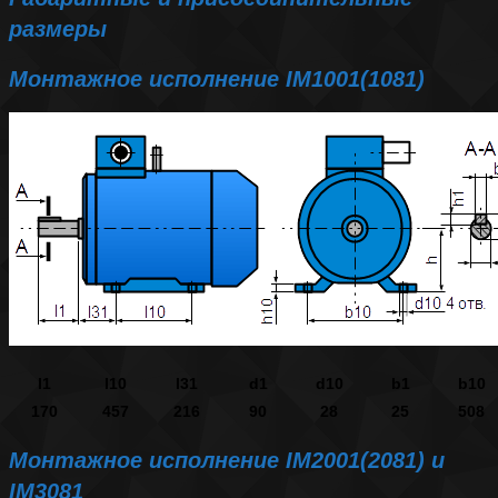
размеры
Монтажное исполнение IM1001(1081)
l1
l10
l31
d1
d10
b1
b10
170
457
216
90
28
25
508
Монтажное исполнение IM2001(2081) и
IM3081