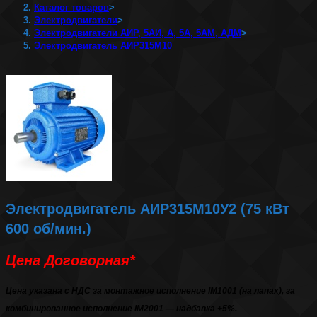
Каталог товаров
>
Электродвигатели
>
Электродвигатели АИР, 5АИ, А, 5А, 5АМ, АДМ
>
Электродвигатель АИР315М10
Электродвигатель АИР315М10У2 (75 кВт
600 об/мин.)
Цена Договорная*
Цена указана с НДС за монтажное исполнение IM1001 (на лапах), за
комбинированное исполнение IM2001 — надбавка +5%.