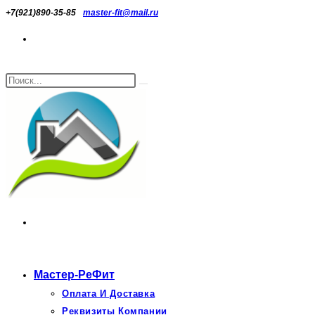
Перейти
+7(921)890-35-85
master-fit@mail.ru
к
содержимому
Поиск
Искать
на
сайте
Мастер-РеФит
Оплата И Доставка
Реквизиты Компании