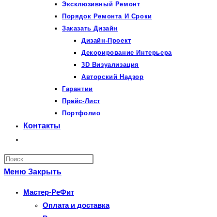
Эксклюзивный Ремонт
Порядок Ремонта И Сроки
Заказать Дизайн
Дизайн-Проект
Декорирование Интерьера
3D Визуализация
Авторский Надзор
Гарантии
Прайс-Лист
Портфолио
Контакты
Переключить
поиск
Нажмите
по
клавишу
Меню
Закрыть
веб-
Escape,
Мастер-РеФит
сайту
чтобы
Оплата и доставка
закрыть