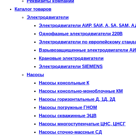
Реквизиты компании
панель
Каталог товаров
поиска.
Электродвигатели
Электродвигатели АИР, 5АИ, А, 5А, 5АМ, 
Однофазные электродвигатели 220В
Электродвигатели по европейскому станда
Взрывозащищенные электродвигатели АИМ
Крановые электродвигатели
Электродвигатели SIEMENS
Насосы
Насосы консольные К
Насосы консольно-моноблочные КМ
Насосы горизонтальные Д, 1Д, 2Д
Насосы погружные ГНОМ
Насосы скважинные ЭЦВ
Насосы многоступенчатые ЦНС, ЦНСГ
Насосы сточно-массные СД