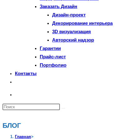
Заказать Дизайн
Дизайн-проект
Декорирование интерьера
3D визуализация
Авторский надзор
Гарантии
Прайс-лист
Портфолио
Контакты
Переключить
поиск
по
Поиск
веб-
на
сайту
сайте
БЛОГ
Главная
>