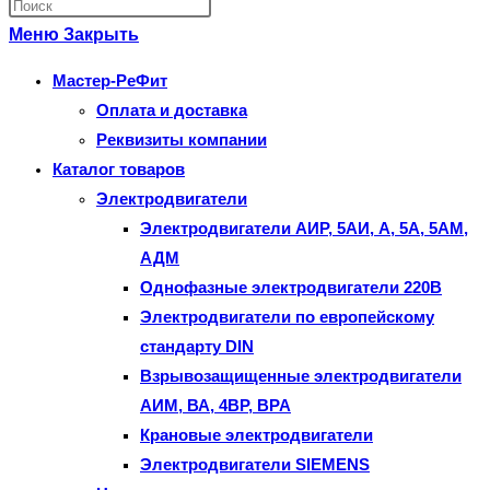
Нажмите
по
клавишу
Меню
Закрыть
веб-
Escape,
Мастер-РеФит
сайту
чтобы
Оплата и доставка
закрыть
Реквизиты компании
панель
Каталог товаров
поиска.
Электродвигатели
Электродвигатели АИР, 5АИ, А, 5А, 5АМ,
АДМ
Однофазные электродвигатели 220В
Электродвигатели по европейскому
стандарту DIN
Взрывозащищенные электродвигатели
АИМ, ВА, 4ВР, ВРА
Крановые электродвигатели
Электродвигатели SIEMENS