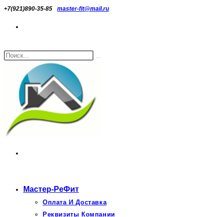
Перейти
+7(921)890-35-85
master-fit@mail.ru
к
содержимому
Поиск
Искать
на
сайте
Мастер-РеФит
Оплата И Доставка
Реквизиты Компании