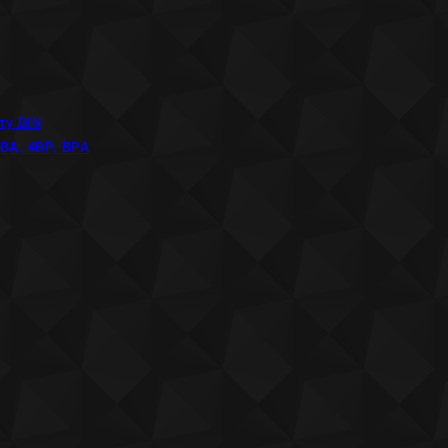
ту DIN
ВА, 4ВР, ВРА