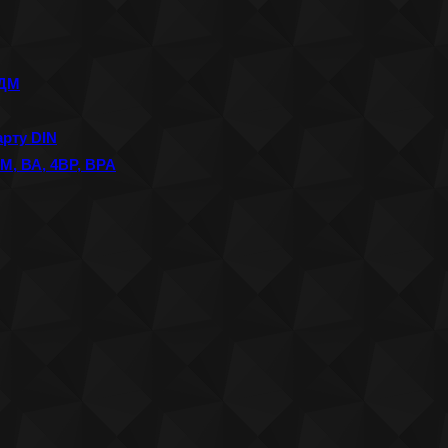
АДМ
рту DIN
, ВА, 4ВР, ВРА