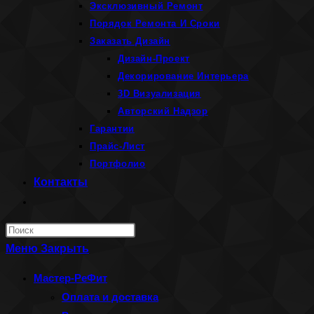
Эксклюзивный Ремонт
Порядок Ремонта И Сроки
Заказать Дизайн
Дизайн-Проект
Декорирование Интерьера
3D Визуализация
Авторский Надзор
Гарантии
Прайс-Лист
Портфолио
Контакты
Переключить
поиск
Нажмите
по
клавишу
Меню
Закрыть
веб-
Escape,
Мастер-РеФит
сайту
чтобы
Оплата и доставка
закрыть