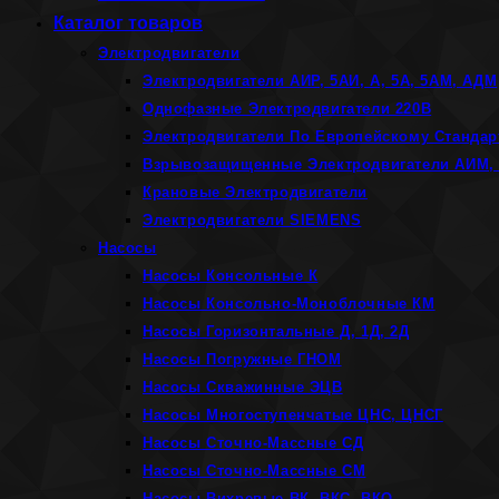
Каталог товаров
Электродвигатели
Электродвигатели АИР, 5АИ, А, 5А, 5АМ, АДМ
Однофазные Электродвигатели 220В
Электродвигатели По Европейскому Стандар
Взрывозащищенные Электродвигатели АИМ, 
Крановые Электродвигатели
Электродвигатели SIEMENS
Насосы
Насосы Консольные К
Насосы Консольно-Моноблочные КМ
Насосы Горизонтальные Д, 1Д, 2Д
Насосы Погружные ГНОМ
Насосы Скважинные ЭЦВ
Насосы Многоступенчатые ЦНС, ЦНСГ
Насосы Сточно-Массные СД
Насосы Сточно-Массные СМ
Насосы Вихревые ВК, ВКС, ВКО