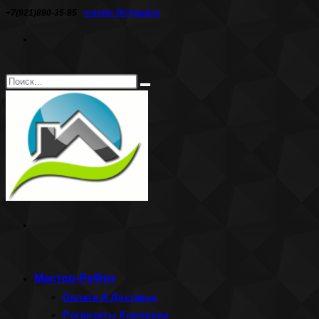
Перейти
+7(921)890-35-85
master-fit@mail.ru
к
содержимому
Поиск
Искать
на
сайте
Мастер-РеФит
Оплата И Доставка
Реквизиты Компании