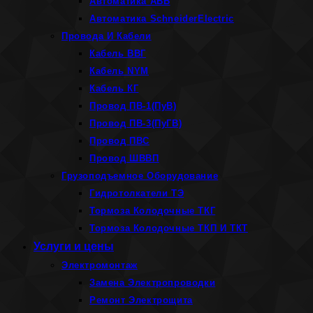
Автоматика ABB
Автоматика SchneiderElectric
Провода И Кабели
Кабель ВВГ
Кабель NYM
Кабель КГ
Провод ПВ-1(ПуВ)
Провод ПВ-3(ПуГВ)
Провод ПВС
Провод ШВВП
Грузоподъемное Оборудование
Гидротолкатели ТЭ
Тормоза Колодочные ТКГ
Тормоза Колодочные ТКП И ТКТ
Услуги и цены
Электромонтаж
Замена Электропроводки
Ремонт Электрощита