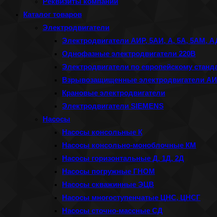
Реквизиты компании
панель
Каталог товаров
поиска.
Электродвигатели
Электродвигатели АИР, 5АИ, А, 5А, 5АМ, 
Однофазные электродвигатели 220В
Электродвигатели по европейскому станда
Взрывозащищенные электродвигатели АИМ
Крановые электродвигатели
Электродвигатели SIEMENS
Насосы
Насосы консольные К
Насосы консольно-моноблочные КМ
Насосы горизонтальные Д, 1Д, 2Д
Насосы погружные ГНОМ
Насосы скважинные ЭЦВ
Насосы многоступенчатые ЦНС, ЦНСГ
Насосы сточно-массные СД