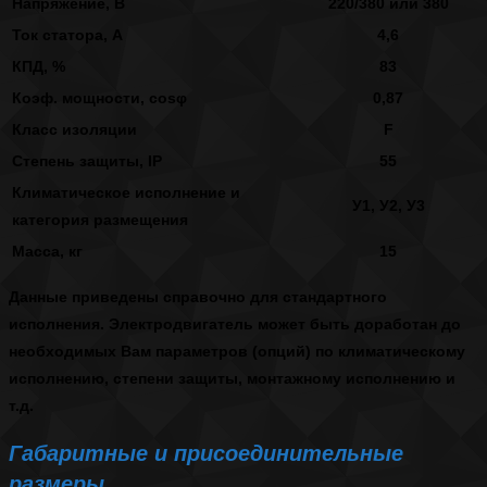
Напряжение, В
220/380 или 380
Ток статора, А
4,6
КПД, %
83
Коэф. мощности, cosφ
0,87
Класс изоляции
F
Степень защиты, IP
55
Климатическое исполнение и
У1, У2, У3
категория размещения
Масса, кг
15
Данные приведены справочно для стандартного
исполнения. Электродвигатель может быть доработан до
необходимых Вам параметров (опций) по климатическому
исполнению, степени защиты, монтажному исполнению и
т.д.
Габаритные и присоединительные
размеры