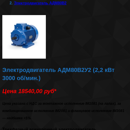
Электродвигатель АДМ80В2
Электродвигатель АДМ80В2У2 (2,2 кВт
3000 об/мин.)
Цена 18540,00 руб*
Цена указана с НДС за монтажное исполнение IM1081 (на лапах), за
комбинированное исполнение IM2081 и фланцевое исполнение IM3081
— надбавка +5%.
Трехфазный асинхронный
электродвигатель