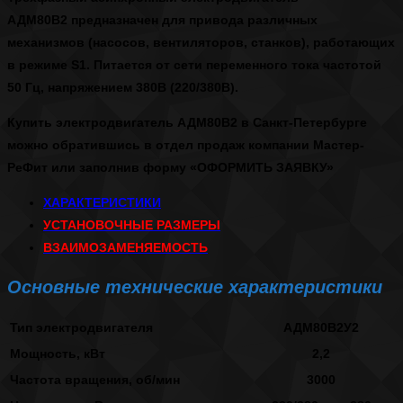
АДМ80В2
предназначен для привода различных
механизмов (насосов, вентиляторов, станков), работающих
в режиме S1. Питается от сети переменного тока частотой
50 Гц, напряжением 380В (220/380В).
Купить электродвигатель АДМ80В2 в Санкт-Петербурге
можно обратившись в отдел продаж компании Мастер-
РеФит или заполнив форму
«ОФОРМИТЬ ЗАЯВКУ»
ХАРАКТЕРИСТИКИ
УСТАНОВОЧНЫЕ РАЗМЕРЫ
ВЗАИМОЗАМЕНЯЕМОСТЬ
Основные технические характеристики
Тип электродвигателя
АДМ80В2У2
Мощность, кВт
2,2
Частота вращения, об/мин
3000