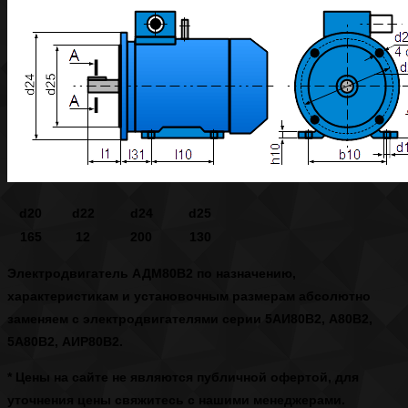
d20
d22
d24
d25
165
12
200
130
Электродвигатель АДМ80В2
по назначению,
характеристикам и установочным размерам абсолютно
заменяем с электродвигателями серии 5АИ80В2, А80В2,
5А80В2, АИР80В2.
* Цены на сайте не являются публичной офертой, для
уточнения цены свяжитесь с нашими менеджерами.