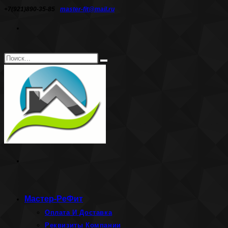
Перейти
+7(921)890-35-85
master-fit@mail.ru
к
содержимому
Поиск
Искать
на
сайте
Мастер-РеФит
Оплата И Доставка
Реквизиты Компании