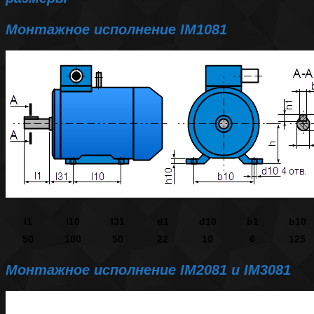
Монтажное исполнение IM1081
l1
l10
l31
d1
d10
b1
b10
50
100
50
22
10
6
125
Монтажное исполнение IM2081 и IM3081