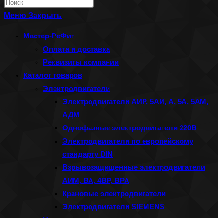
Нажмите
по
клавишу
Меню
Закрыть
веб-
Escape,
Мастер-РеФит
сайту
чтобы
Оплата и доставка
закрыть
Реквизиты компании
панель
Каталог товаров
поиска.
Электродвигатели
Электродвигатели АИР, 5АИ, А, 5А, 5АМ,
АДМ
Однофазные электродвигатели 220В
Электродвигатели по европейскому
стандарту DIN
Взрывозащищенные электродвигатели
АИМ, ВА, 4ВР, ВРА
Крановые электродвигатели
Электродвигатели SIEMENS