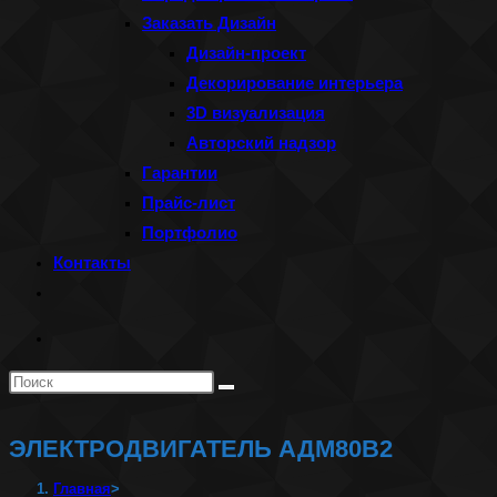
Заказать Дизайн
Дизайн-проект
Декорирование интерьера
3D визуализация
Авторский надзор
Гарантии
Прайс-лист
Портфолио
Контакты
Переключить
поиск
по
Поиск
веб-
на
сайту
сайте
ЭЛЕКТРОДВИГАТЕЛЬ АДМ80В2
Главная
>