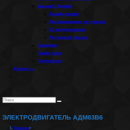
Заказать Дизайн
Дизайн-проект
Декорирование интерьера
3D визуализация
Авторский надзор
Гарантии
Прайс-лист
Портфолио
Контакты
Переключить
поиск
по
Поиск
веб-
на
сайту
сайте
ЭЛЕКТРОДВИГАТЕЛЬ АДМ63В6
Главная
>