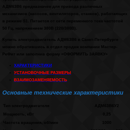
АДМ63В6
предназначен для привода различных
механизмов (насосов, вентиляторов, станков), работающих
в режиме S1. Питается от сети переменного тока частотой
50 Гц, напряжением 380В (220/380В).
Купить электродвигатель АДМ63В6 в Санкт-Петербурге
можно обратившись в отдел продаж компании Мастер-
РеФит или заполнив форму
«ОФОРМИТЬ ЗАЯВКУ»
ХАРАКТЕРИСТИКИ
УСТАНОВОЧНЫЕ РАЗМЕРЫ
ВЗАИМОЗАМЕНЯЕМОСТЬ
Основные технические характеристики
Тип электродвигателя
АДМ63В6У2
Мощность, кВт
0,25
Частота вращения, об/мин
1000