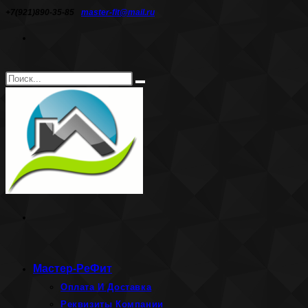
Перейти
+7(921)890-35-85
master-fit@mail.ru
к
содержимому
Поиск
Искать
на
сайте
Мастер-РеФит
Оплата И Доставка
Реквизиты Компании