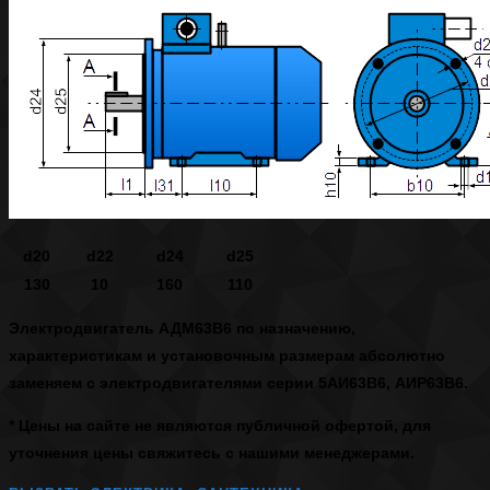
d20
d22
d24
d25
130
10
160
110
Электродвигатель АДМ63В6
по назначению,
характеристикам и установочным размерам абсолютно
заменяем с электродвигателями серии 5АИ63В6, АИР63В6.
* Цены на сайте не являются публичной офертой, для
уточнения цены свяжитесь с нашими менеджерами.