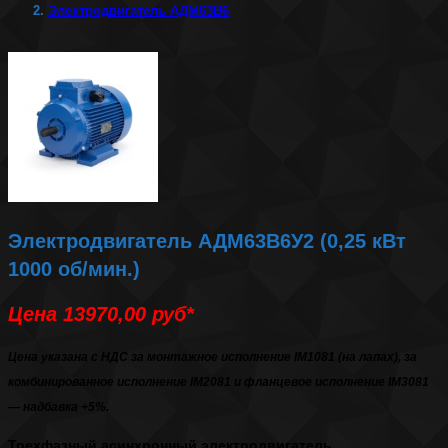
Электродвигатель АДМ63В6
Электродвигатель АДМ63В6У2 (0,25 кВт
1000 об/мин.)
Цена 13970,00 руб*
Цена указана с НДС за монтажное исполнение IM1081 (на лапах), за
комбинированное исполнение IM2081 и фланцевое исполнение IM3081
— надбавка +5%.
Трехфазный асинхронный
электродвигатель