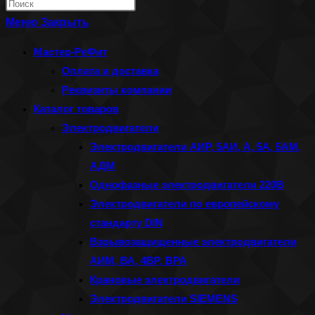
Нажмите
по
клавишу
Меню
Закрыть
веб-
Escape,
Мастер-РеФит
сайту
чтобы
Оплата и доставка
закрыть
Реквизиты компании
панель
Каталог товаров
поиска.
Электродвигатели
Электродвигатели АИР, 5АИ, А, 5А, 5АМ,
АДМ
Однофазные электродвигатели 220В
Электродвигатели по европейскому
стандарту DIN
Взрывозащищенные электродвигатели
АИМ, ВА, 4ВР, ВРА
Крановые электродвигатели
Электродвигатели SIEMENS