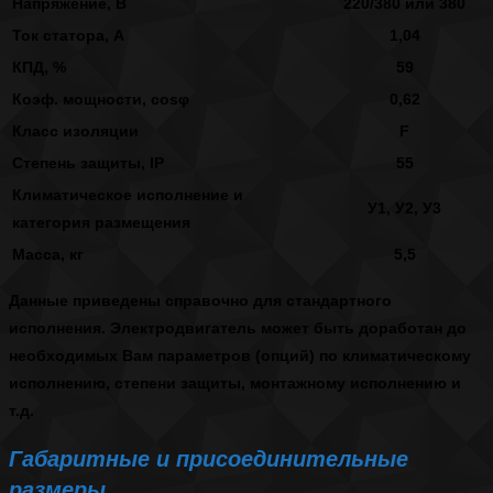
Напряжение, В
220/380 или 380
Ток статора, А
1,04
КПД, %
59
Коэф. мощности, cosφ
0,62
Класс изоляции
F
Степень защиты, IP
55
Климатическое исполнение и
У1, У2, У3
категория размещения
Масса, кг
5,5
Данные приведены справочно для стандартного
исполнения. Электродвигатель может быть доработан до
необходимых Вам параметров (опций) по климатическому
исполнению, степени защиты, монтажному исполнению и
т.д.
Габаритные и присоединительные
размеры