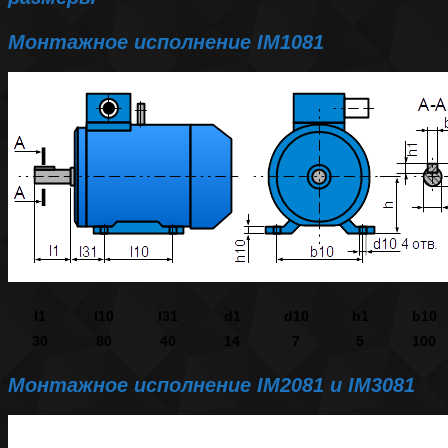
Монтажное исполнение IM1081
l1
l10
l31
d1
d10
b1
b10
30
80
40
14
7
5
100
Монтажное исполнение IM2081 и IM3081