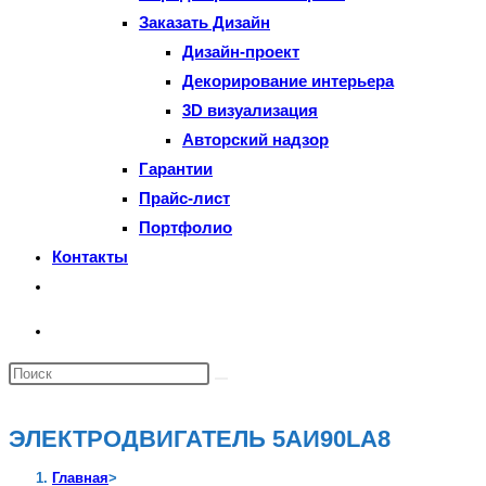
Заказать Дизайн
Дизайн-проект
Декорирование интерьера
3D визуализация
Авторский надзор
Гарантии
Прайс-лист
Портфолио
Контакты
Переключить
поиск
по
Поиск
веб-
на
сайту
сайте
ЭЛЕКТРОДВИГАТЕЛЬ 5АИ90LA8
Главная
>