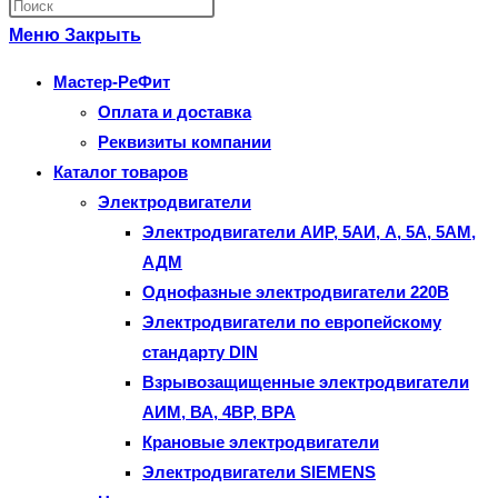
Нажмите
по
клавишу
Меню
Закрыть
веб-
Escape,
Мастер-РеФит
сайту
чтобы
Оплата и доставка
закрыть
Реквизиты компании
панель
Каталог товаров
поиска.
Электродвигатели
Электродвигатели АИР, 5АИ, А, 5А, 5АМ,
АДМ
Однофазные электродвигатели 220В
Электродвигатели по европейскому
стандарту DIN
Взрывозащищенные электродвигатели
АИМ, ВА, 4ВР, ВРА
Крановые электродвигатели
Электродвигатели SIEMENS