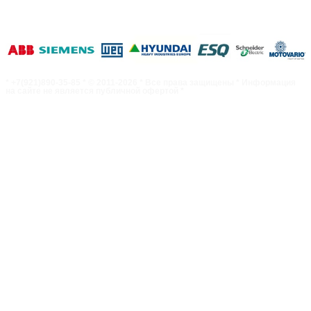
* +7(921)890-35-85 * © 2011-2026 * Все права защищены * Информация
на сайте не является публичной офертой *