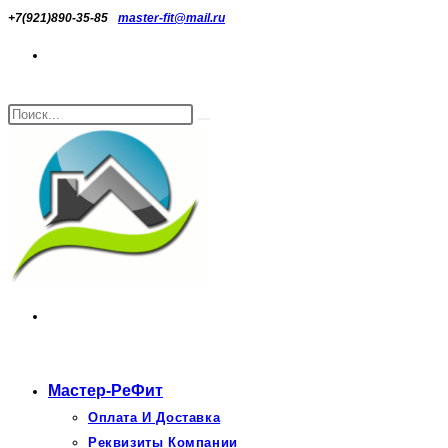
Перейти
+7(921)890-35-85
master-fit@mail.ru
к
содержимому
Поиск
Искать
на
сайте
Мастер-РеФит
Оплата И Доставка
Реквизиты Компании