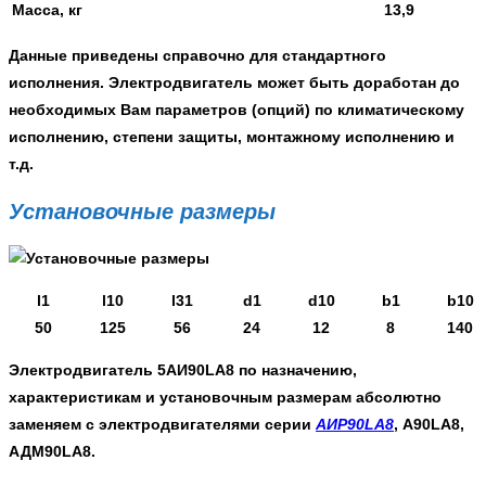
Масса, кг
13,9
Данные приведены справочно для стандартного
исполнения. Электродвигатель может быть доработан до
необходимых Вам параметров (опций) по климатическому
исполнению, степени защиты, монтажному исполнению и
т.д.
Установочные размеры
l1
l10
l31
d1
d10
b1
b10
50
125
56
24
12
8
140
Электродвигатель 5АИ90LA8
по назначению,
характеристикам и установочным размерам абсолютно
заменяем с электродвигателями серии
АИР90LA8
, А90LA8,
АДМ90LA8.