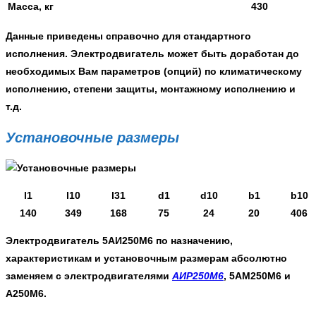
Масса, кг
430
Данные приведены справочно для стандартного
исполнения. Электродвигатель может быть доработан до
необходимых Вам параметров (опций) по климатическому
исполнению, степени защиты, монтажному исполнению и
т.д.
Установочные размеры
l1
l10
l31
d1
d10
b1
b10
140
349
168
75
24
20
406
Электродвигатель 5АИ250М6
по назначению,
характеристикам и установочным размерам абсолютно
заменяем с электродвигателями
АИР250М6
, 5АМ250М6 и
А250М6.