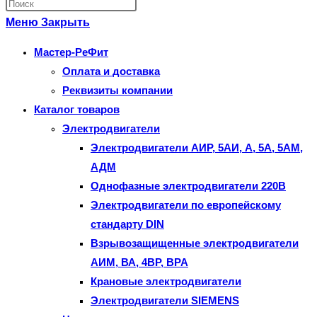
Нажмите
по
клавишу
Меню
Закрыть
веб-
Escape,
Мастер-РеФит
сайту
чтобы
Оплата и доставка
закрыть
Реквизиты компании
панель
Каталог товаров
поиска.
Электродвигатели
Электродвигатели АИР, 5АИ, А, 5А, 5АМ,
АДМ
Однофазные электродвигатели 220В
Электродвигатели по европейскому
стандарту DIN
Взрывозащищенные электродвигатели
АИМ, ВА, 4ВР, ВРА
Крановые электродвигатели
Электродвигатели SIEMENS