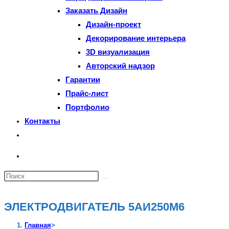
Заказать Дизайн
Дизайн-проект
Декорирование интерьера
3D визуализация
Авторский надзор
Гарантии
Прайс-лист
Портфолио
Контакты
Переключить
поиск
по
Поиск
веб-
на
сайту
сайте
ЭЛЕКТРОДВИГАТЕЛЬ 5АИ250М6
Главная
>