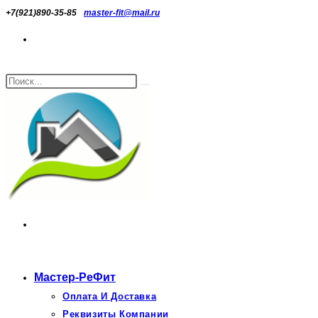
Перейти
+7(921)890-35-85
master-fit@mail.ru
к
содержимому
Поиск
Искать
на
сайте
Мастер-РеФит
Оплата И Доставка
Реквизиты Компании