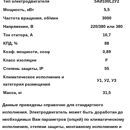
Тип электродвигателя
5АИ100L2У2
Мощность, кВт
5,5
Частота вращения, об/мин
3000
Напряжение, В
220/380 или 380
Ток статора, А
10,7
КПД, %
88
Коэф. мощности, cosφ
0,89
Класс изоляции
F
Степень защиты, IP
55
Климатическое исполнение и
У1, У2, У3
категория размещения
Масса, кг
31,5
Данные приведены справочно для стандартного
исполнения. Электродвигатель может быть доработан до
необходимых Вам параметров (опций) по климатическому
исполнению, степени защиты, монтажному исполнению и