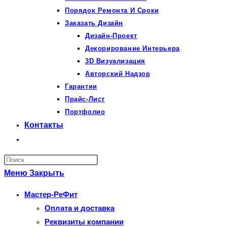
Порядок Ремонта И Сроки
Заказать Дизайн
Дизайн-Проект
Декорирование Интерьера
3D Визуализация
Авторский Надзор
Гарантии
Прайс-Лист
Портфолио
Контакты
Переключить
поиск
Нажмите
по
клавишу
Меню
Закрыть
веб-
Escape,
Мастер-РеФит
сайту
чтобы
Оплата и доставка
закрыть
Реквизиты компании
панель