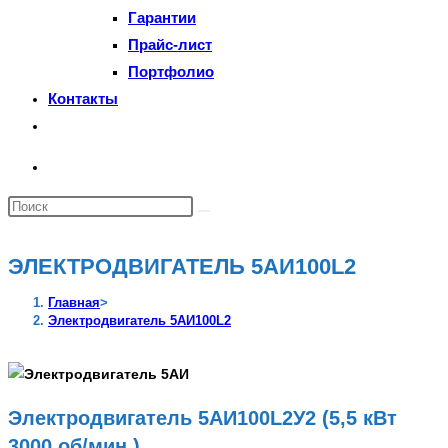
Гарантии
Прайс-лист
Портфолио
Контакты
Переключить
поиск
по
Поиск
веб-
на
сайту
сайте
ЭЛЕКТРОДВИГАТЕЛЬ 5АИ100L2
Главная
>
Электродвигатель 5АИ100L2
Электродвигатель 5АИ100L2У2 (5,5 кВт
3000 об/мин.)