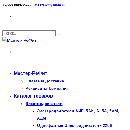
Перейти
+7(921)890-35-85
master-fit@mail.ru
к
содержимому
Поиск
Искать
на
сайте
Мастер-РеФит
Оплата И Доставка
Реквизиты Компании
Каталог товаров
Электродвигатели
Электродвигатели АИР, 5АИ, А, 5А, 5АМ,
АДМ
Однофазные Электродвигатели 220В