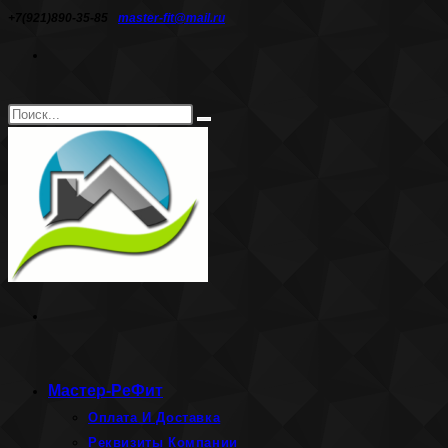
Перейти
+7(921)890-35-85
master-fit@mail.ru
к
содержимому
Поиск
Искать
на
сайте
Мастер-РеФит
Оплата И Доставка
Реквизиты Компании