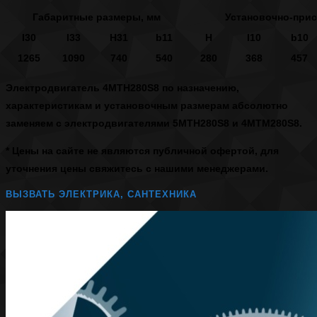
Габаритные размеры, мм
Установочно-при
l30
l33
H31
b11
H
l10
b10
1265
1090
740
540
280
368
457
Электродвигатель 4МТН280S8
по назначению,
характеристикам и установочным размерам абсолютно
заменяем с электродвигателями 5МТН280S8 и 4МТМ280S8.
* Цены на сайте не являются публичной офертой, для
уточнения цены свяжитесь с нашими менеджерами.
ВЫЗВАТЬ ЭЛЕКТРИКА, САНТЕХНИКА