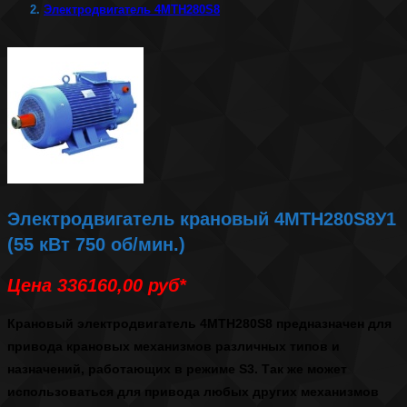
Электродвигатель 4МТН280S8
Электродвигатель крановый 4МТН280S8У1
(55 кВт 750 об/мин.)
Цена 336160,00 руб*
Крановый
электродвигатель 4МТН280S8
предназначен для
привода крановых механизмов различных типов и
назначений, работающих в режиме S3. Так же может
использоваться для привода любых других механизмов