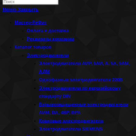
Нажмите
по
клавишу
Меню
Закрыть
веб-
Escape,
Мастер-РеФит
сайту
чтобы
Оплата и доставка
закрыть
Реквизиты компании
панель
Каталог товаров
поиска.
Электродвигатели
Электродвигатели АИР, 5АИ, А, 5А, 5АМ,
АДМ
Однофазные электродвигатели 220В
Электродвигатели по европейскому
стандарту DIN
Взрывозащищенные электродвигатели
АИМ, ВА, 4ВР, ВРА
Крановые электродвигатели
Электродвигатели SIEMENS