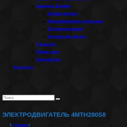
Заказать Дизайн
Дизайн-проект
Декорирование интерьера
3D визуализация
Авторский надзор
Гарантии
Прайс-лист
Портфолио
Контакты
Переключить
поиск
по
Поиск
веб-
на
сайту
сайте
ЭЛЕКТРОДВИГАТЕЛЬ 4МТН280S8
Главная
>