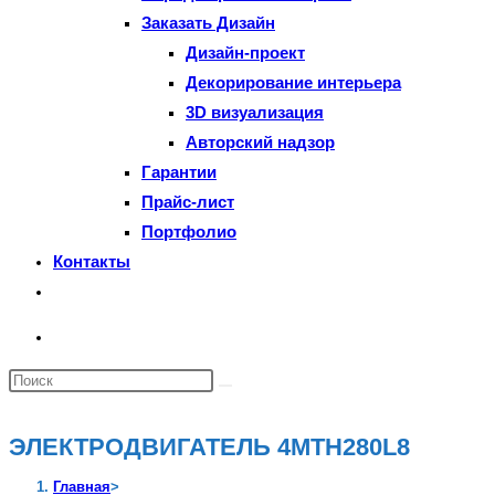
Заказать Дизайн
Дизайн-проект
Декорирование интерьера
3D визуализация
Авторский надзор
Гарантии
Прайс-лист
Портфолио
Контакты
Переключить
поиск
по
Поиск
веб-
на
сайту
сайте
ЭЛЕКТРОДВИГАТЕЛЬ 4МТН280L8
Главная
>