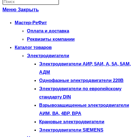
Нажмите
по
клавишу
Меню
Закрыть
веб-
Escape,
Мастер-РеФит
сайту
чтобы
Оплата и доставка
закрыть
Реквизиты компании
панель
Каталог товаров
поиска.
Электродвигатели
Электродвигатели АИР, 5АИ, А, 5А, 5АМ,
АДМ
Однофазные электродвигатели 220В
Электродвигатели по европейскому
стандарту DIN
Взрывозащищенные электродвигатели
АИМ, ВА, 4ВР, ВРА
Крановые электродвигатели
Электродвигатели SIEMENS