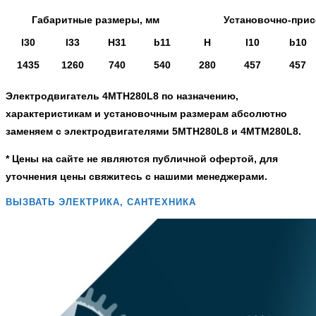
Габаритные размеры, мм
Установочно-при
l30
l33
H31
b11
H
l10
b10
1435
1260
740
540
280
457
457
Электродвигатель 4МТН280L8
по назначению,
характеристикам и установочным размерам абсолютно
заменяем с электродвигателями 5МТН280L8 и 4МТМ280L8.
* Цены на сайте не являются публичной офертой, для
уточнения цены свяжитесь с нашими менеджерами.
ВЫЗВАТЬ ЭЛЕКТРИКА, САНТЕХНИКА