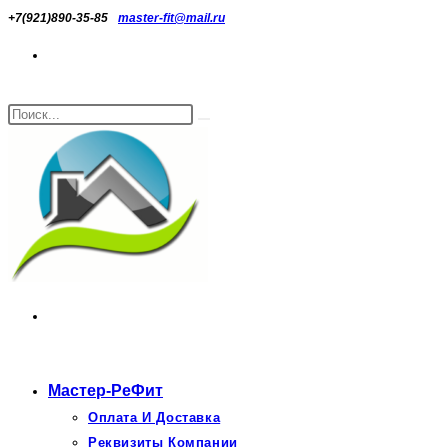
Перейти
+7(921)890-35-85
master-fit@mail.ru
к
содержимому
Поиск
Искать
на
сайте
Мастер-РеФит
Оплата И Доставка
Реквизиты Компании