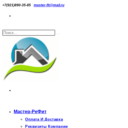
Перейти
+7(921)890-35-85
master-fit@mail.ru
к
содержимому
Поиск
Искать
на
сайте
Мастер-РеФит
Оплата И Доставка
Реквизиты Компании