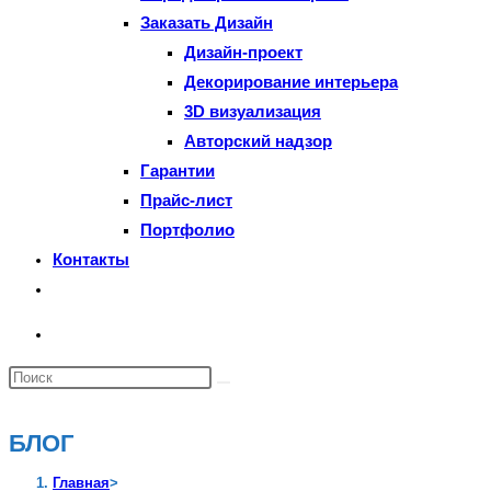
Заказать Дизайн
Дизайн-проект
Декорирование интерьера
3D визуализация
Авторский надзор
Гарантии
Прайс-лист
Портфолио
Контакты
Переключить
поиск
по
Поиск
веб-
на
сайту
сайте
БЛОГ
Главная
>