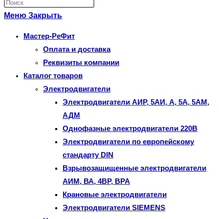
Нажмите
по
клавишу
Меню
Закрыть
веб-
Escape,
Мастер-РеФит
сайту
чтобы
Оплата и доставка
закрыть
Реквизиты компании
панель
Каталог товаров
поиска.
Электродвигатели
Электродвигатели АИР, 5АИ, А, 5А, 5АМ,
АДМ
Однофазные электродвигатели 220В
Электродвигатели по европейскому
стандарту DIN
Взрывозащищенные электродвигатели
АИМ, ВА, 4ВР, ВРА
Крановые электродвигатели
Электродвигатели SIEMENS